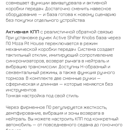
совмещает функции авиаштурвала и активной
коробки передач. Достаточно сменить навесное
оборудование — и база готова к новому сценарию
без покупки отдельного устройства.
Активная КПП
с реалистичной обратной связью
При установке ручек Active Shifter Knobs база через
ПО Moza Pit House переключается в режим
механической коробки передач. Система создает
тактильный отклик, имитирующий сопротивление
синхронизаторов, возврат рычага в нейтраль и
вибрацию трансмиссии. Доступны H-образный и
секвентальный режимы, а также функция ручного
тормоза. В комплекте две сменные ручки —
сферическая и длинная — которые меняются без
инструментов.
Тонкая настройка под свой стиль
Через фирменное ПО регулируется жесткость,
демпфирование, вибрация и зоны возврата в
нейтраль. Вы можете настроить КПП под конкретный
автомобиль — от повседневного седана до гоночного