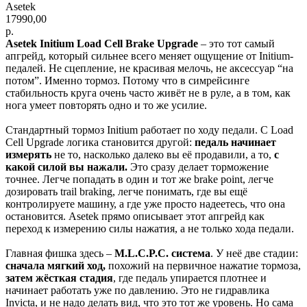
Asetek
17990,00
р.
Asetek Initium Load Cell Brake Upgrade
– это тот самый
апгрейд, который сильнее всего меняет ощущение от Initium-
педалей. Не сцепление, не красивая мелочь, не аксессуар “на
потом”. Именно тормоз. Потому что в симрейсинге
стабильность круга очень часто живёт не в руле, а в том, как
нога умеет повторять одно и то же усилие.
Стандартный тормоз Initium работает по ходу педали. С Load
Cell Upgrade логика становится другой:
педаль начинает
измерять
не то, насколько далеко вы её продавили, а то,
с
какой силой вы нажали.
Это сразу делает торможение
точнее. Легче попадать в один и тот же brake point, легче
дозировать trail braking, легче понимать, где вы ещё
контролируете машину, а где уже просто надеетесь, что она
остановится. Asetek прямо описывает этот апгрейд как
переход к измерению силы нажатия, а не только хода педали.
Главная фишка здесь –
M.L.C.P.C. система
. У неё две стадии:
сначала мягкий ход,
похожий на первичное нажатие тормоза,
затем жёсткая стадия
, где педаль упирается плотнее и
начинает работать уже по давлению. Это не гидравлика
Invicta, и не надо делать вид, что это тот же уровень. Но сама