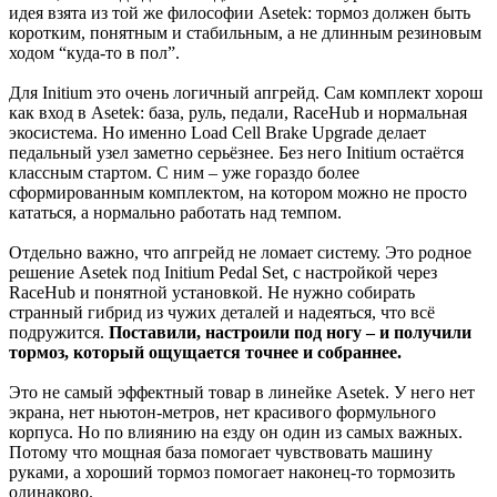
идея взята из той же философии Asetek: тормоз должен быть
коротким, понятным и стабильным, а не длинным резиновым
ходом “куда-то в пол”.
Для Initium это очень логичный апгрейд. Сам комплект хорош
как вход в Asetek: база, руль, педали, RaceHub и нормальная
экосистема. Но именно Load Cell Brake Upgrade делает
педальный узел заметно серьёзнее. Без него Initium остаётся
классным стартом. С ним – уже гораздо более
сформированным комплектом, на котором можно не просто
кататься, а нормально работать над темпом.
Отдельно важно, что апгрейд не ломает систему. Это родное
решение Asetek под Initium Pedal Set, с настройкой через
RaceHub и понятной установкой. Не нужно собирать
странный гибрид из чужих деталей и надеяться, что всё
подружится.
Поставили, настроили под ногу – и получили
тормоз, который ощущается точнее и собраннее.
Это не самый эффектный товар в линейке Asetek. У него нет
экрана, нет ньютон-метров, нет красивого формульного
корпуса. Но по влиянию на езду он один из самых важных.
Потому что мощная база помогает чувствовать машину
руками, а хороший тормоз помогает наконец-то тормозить
одинаково.