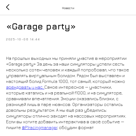
Новости
«Garage party»
2025-10-06 14:44
На прошлых выходных мы приняли участие в мероприятии
«Garage party» За день за наши симуляторы успели сесть
несколько сотен человек и каждый попробовал, что такое
управлять виртуальным болидом. Рядом был выставлен и
настоящий болид Formula 1000, тот самый, который можно
арендовать у нас.
Самое интересное — участники,
которые катались и на реальной f1000, и на симуляторе,
сравнивали впечатления. Эмоции оказались близки, с
разницей лишь в паре нюансов. Организаторы остались
довольны результатом. А мы ещё раз убедились:
симуляторы отлично заходят на массовых мероприятиях.
Если вы хотите добавить интерактива в своё событие —
пишите
@P1racingmanager
, обсудим формат