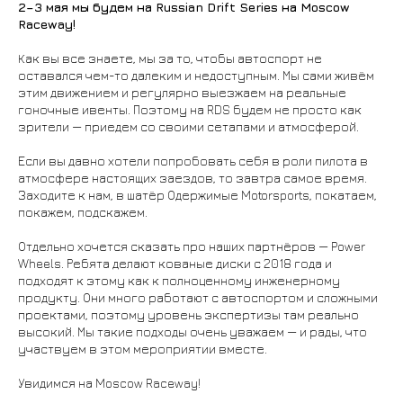
2–3 мая мы будем на Russian Drift Series на Moscow
Raceway!
Как вы все знаете, мы за то, чтобы автоспорт не
оставался чем-то далеким и недоступным. Мы сами живём
этим движением и регулярно выезжаем на реальные
гоночные ивенты. Поэтому на RDS будем не просто как
зрители — приедем со своими сетапами и атмосферой.
Если вы давно хотели попробовать себя в роли пилота в
атмосфере настоящих заездов, то завтра самое время.
Заходите к нам, в шатёр Одержимые Motorsports, покатаем,
покажем, подскажем.
Отдельно хочется сказать про наших партнёров — Power
Wheels. Ребята делают кованые диски с 2018 года и
подходят к этому как к полноценному инженерному
продукту. Они много работают с автоспортом и сложными
проектами, поэтому уровень экспертизы там реально
высокий. Мы такие подходы очень уважаем — и рады, что
участвуем в этом мероприятии вместе.
Увидимся на Moscow Raceway!