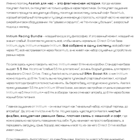
Именно поэтому
Asetek для нас – это флагманская история
. Когда человек
покупает Asetek, он покупает не только цифры в характеристиках. Он покупает ощущение
топового продукта: аккуратную сборку, понятную экосистему, сильный софт RaceHub,
хороший апгрейдный потенциал и ту самую инженерную строгость, которой часто не хватает в
симрейсинговом оборудовании. Не “дёшево и сердито”, не “почти как у больших”, а взрослый
подход к железу.
Initium Racing Bundle
– младший вход в эту философию. И это важный момент: младший не
значит слабый. В комплекте уже есть всё, чтобы начать нормально: Direct Drive база
Initium, руль Initium и педали Initium.
Всё собрано в одну систему
, всё работает
через PC, всё настраивается через RaceHub, а не живёт как набор случайных устройств из
разных миров.
По силе здесь нужно говорить честно. Initium имеет 8 Нм не из коробки. Стандартная база
выдаёт
5.5 Нм
. Но это не “слабые 5.5 Нм для галочки”, а очень бодрый уровень для первого
серьёзного Direct Drive. Плюс у Asetek есть отдельный
8Nm Boost Kit:
с ним Initium
можно поднять до 8 Нм. То есть вы не покупаете тупиковый стартовый комплект, который
через полгода придётся полностью менять. Вы берёте базу, которую можно усилить. Asetek
прямо указывает 5.5 Нм для Initium Wheelbase, а в своих настройках отдельно разделяет
Initium на 5 Нм и Initium+ на 8 Нм; в обзорах также отмечают апгрейд до 8 Нм через более
мощный блок питания.
Главное ощущение от Initium – он не выглядит как “начальный набор, который терпишь до
апгрейда”. Да, это не Invicta и не Forte. Но уже здесь чувствуется Asetek:
чистый
фидбек, аккуратная реакция базы, плотная связь с машиной и софт
, где
можно реально настроить поведение под себя. Руль начинает не просто вибрировать, а
передавать загрузку, срыв, бордюр, вес машины и всё то, из-за чего Direct Drive вообще
имеет смысл.
Если сравнивать философски с другими брендами, Asetek ощущается более инженерно.