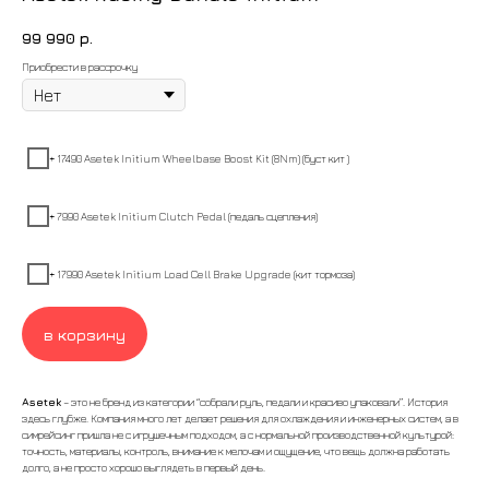
99 990
р.
Приобрести в рассрочку
ㅤ ㅤ
+ 17490 Asetek Initium Wheelbase Boost Kit (8Nm) (буст кит )
+ 7990 Asetek Initium Clutch Pedal (педаль сцепления)
+ 17990 Asetek Initium Load Cell Brake Upgrade (кит тормоза)
в корзину
Asetek
– это не бренд из категории “собрали руль, педали и красиво упаковали”. История
здесь глубже. Компания много лет делает решения для охлаждения и инженерных систем, а в
симрейсинг пришла не с игрушечным подходом, а с нормальной производственной культурой:
точность, материалы, контроль, внимание к мелочам и ощущение, что вещь должна работать
долго, а не просто хорошо выглядеть в первый день.