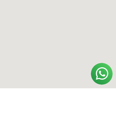
Адрес
Москва, Смоленский бульвар, 22/14
Ижевск, ул. Удмуртская, 255Б
*Instagram принадлежит компании Meta,
признанной экстремистской
организацией и запрещенной в РФ.
Политика конфиденциальности
Договор оферты
Обработка персональных данных
ИП Полищук Александр Вячеславович
ОГРНИП 322554300031852