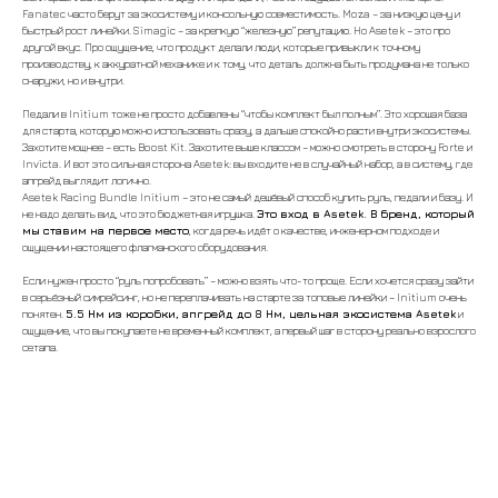
Fanatec часто берут за экосистему и консольную совместимость. Moza – за низкую цену и
быстрый рост линейки. Simagic – за крепкую “железную” репутацию. Но Asetek – это про
другой вкус. Про ощущение, что продукт делали люди, которые привыкли к точному
производству, к аккуратной механике и к тому, что деталь должна быть продумана не только
снаружи, но и внутри.
ВСЕ ТОВАРЫ
Педали в Initium тоже не просто добавлены “чтобы комплект был полным”. Это хорошая база
для старта, которую можно использовать сразу, а дальше спокойно расти внутри экосистемы.
Захотите мощнее – есть Boost Kit. Захотите выше классом – можно смотреть в сторону Forte и
Invicta. И вот это сильная сторона Asetek: вы входите не в случайный набор, а в систему, где
апгрейд выглядит логично.
Asetek Racing Bundle Initium – это не самый дешёвый способ купить руль, педали и базу. И
не надо делать вид, что это бюджетная игрушка.
Это вход в Asetek. В бренд, который
мы ставим на первое место
, когда речь идёт о качестве, инженерном подходе и
ощущении настоящего флагманского оборудования.
Если нужен просто “руль попробовать” – можно взять что-то проще. Если хочется сразу зайти
БАНДЛЫ
в серьёзный симрейсинг, но не переплачивать на старте за топовые линейки – Initium очень
понятен.
5.5 Нм из коробки, апгрейд до 8 Нм, цельная экосистема Asetek
и
ощущение, что вы покупаете не временный комплект, а первый шаг в сторону реально взрослого
сетапа.
БАЗЫ