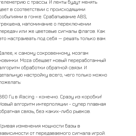
телеметрию с трассы. И ленты будут менять
цвет в соответствии с происходящими
событиями в гонке: Срабатывание ABS,
трекшена, напоминание о переключении
передач или же цветовые сигналы флагов. Как
это настраивать под себя — решать только вам.
Далее, к самому сокровенному, мозгам
новинки. Moza обещает новый переработанный
алгоритм обработки обратной связи. И
детальную настройку всего, чего только можно
пожелать:
360 Гц в iRacing - конечно. Сразу из коробки!
Новый алгоритм интерполяции - супер плавная
обратная связь, без каких-либо рывков.
Кривая изменения мощности базы в
зависимости от передаваемого сигнала игрой.