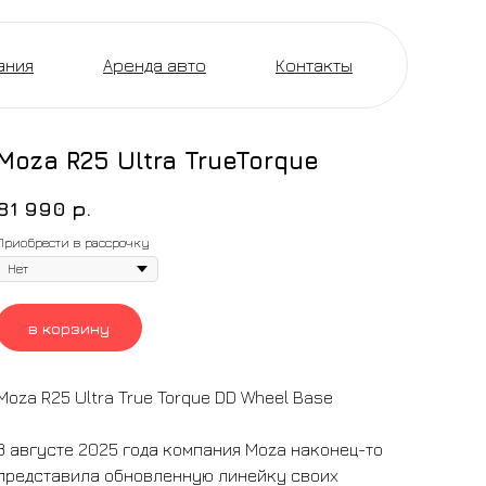
ания
Аренда авто
Контакты
Moza R25 Ultra TrueTorque
81 990
р.
Приобрести в рассрочку
в корзину
Moza R25 Ultra True Torque DD Wheel Base
В августе 2025 года компания Moza наконец-то
представила обновленную линейку своих