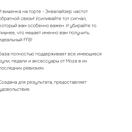
И вишенка на торте - Эквалайзер частот
обратной связи! Усиливайте тот сигнал,
который вам особенно важен. И убирайте то
лишнее, что мешает именно вам получить
идеальный FFB!
База полностью поддерживает все имеющиеся
рули, педали и аксессуары от Moza в их
последних ревизиях.
Создана для результата, предоставляет
удовольствие.