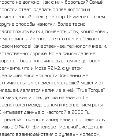
просто не должно. Как с ним бороться? Самый
простой ответ: сделать более дорогой и
качественный электромотор. Применить в нем
другие способы намотки, более тесно
расположить витки, поменять углы, компоновку
и материалы. Именно все это нам и обещают в
новом моторе! Качественнее, технологичнее, и,
естественно, дороже. Но на самом деле не
дороже - база получилась в том же ценовом
сегменте, что и Moza R21v2, с учетом
увеличившейся мощности.Основным же
отличительным элементом старшей модели от
младшей, является наличие в ней “True Torque”
датчика, как и следует из названия. Он
расположен между валом и креплением руля.
Считывает данные с частотой в 2000 Гц,
определяя точность измерений с погрешность
лишь в 0.1%. Он фиксирует мельчайшие детали
вашего взаимодействия с рулевым колесом,