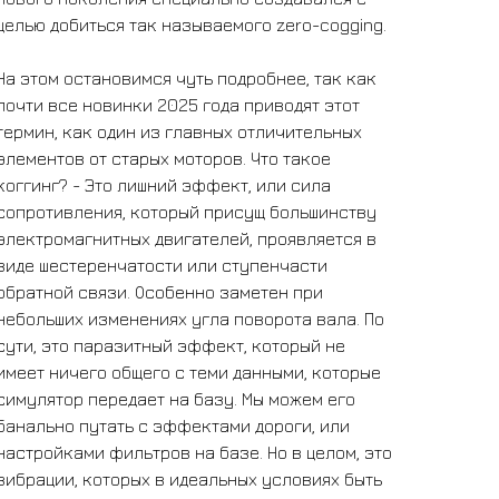
целью добиться так называемого zero-cogging.
На этом остановимся чуть подробнее, так как
почти все новинки 2025 года приводят этот
термин, как один из главных отличительных
элементов от старых моторов. Что такое
коггинг? - Это лишний эффект, или сила
сопротивления, который присущ большинству
электромагнитных двигателей, проявляется в
виде шестеренчатости или ступенчасти
обратной связи. Особенно заметен при
небольших изменениях угла поворота вала. По
сути, это паразитный эффект, который не
имеет ничего общего с теми данными, которые
симулятор передает на базу. Мы можем его
банально путать с эффектами дороги, или
настройками фильтров на базе. Но в целом, это
вибрации, которых в идеальных условиях быть