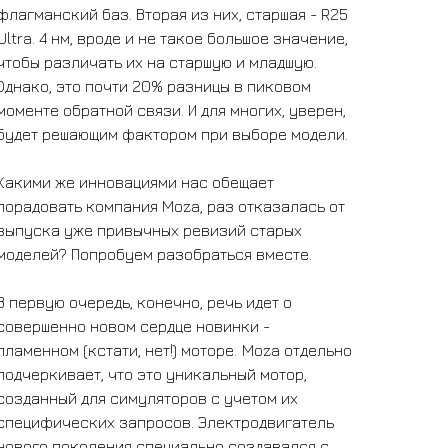
флагманский баз. Вторая из них, старшая - R25
Ultra. 4 нм, вроде и не такое большое значение,
чтобы различать их на старшую и младшую.
Однако, это почти 20% разницы в пиковом
моменте обратной связи. И для многих, уверен,
будет решающим фактором при выборе модели.
Какими же инновациями нас обещает
порадовать компания Moza, раз отказалась от
выпуска уже привычных ревизий старых
моделей? Попробуем разобраться вместе.
В первую очередь, конечно, речь идет о
совершенно новом сердце новинки -
пламенном (кстати, нет!) моторе.
Moza отдельно
подчеркивает, что это уникальный мотор,
созданный для симуляторов с учетом их
специфических запросов. Электродвигатель
нового поколения специально создавался с