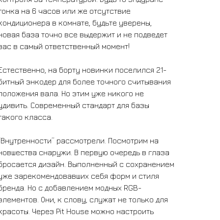
гонка на 6 часов или же отсутствие
кондиционера в комнате, будьте уверены,
новая база точно все выдержит и не подведет
вас в самый ответственный момент!
Естественно, на борту новинки поселился 21-
битный энкодер для более точного считывания
положения вала. Но этим уже никого не
удивить. Современный стандарт для базы
такого класса.
“Внутренности” рассмотрели. Посмотрим на
новшества снаружи. В первую очередь в глаза
бросается дизайн. Выполненный с сохранением
уже зарекомендовавших себя форм и стиля
бренда. Но с добавлением модных RGB-
элементов. Они, к слову, служат не только для
красоты. Через Pit House можно настроить