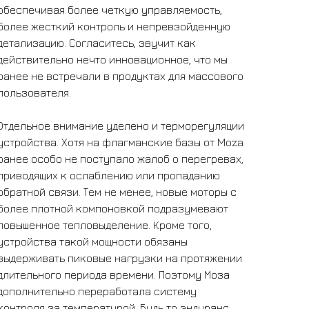
обеспечивая более четкую управляемость,
более жесткий контроль и непревзойденную
детализацию. Согласитесь, звучит как
действительно нечто инновационное, что мы
ранее не встречали в продуктах для массового
пользователя.
Отдельное внимание уделено и терморегуляции
устройства. Хотя на флагманские базы от Moza
ранее особо не поступало жалоб о перегревах,
приводящих к ослаблению или пропаданию
обратной связи. Тем не менее, новые моторы с
более плотной компоновкой подразумевают
повышенное тепловыделение. Кроме того,
устройства такой мощности обязаны
выдерживать пиковые нагрузки на протяжении
длительного периода времени. Поэтому Моза
дополнительно переработала систему
контроля за температурой. Будь то эндуранс