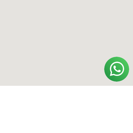
Адрес
Москва, Смоленский бульвар, 22/14
Ижевск, ул. Удмуртская, 255Б
*Instagram принадлежит компании Meta,
признанной экстремистской
организацией и запрещенной в РФ.
Политика конфиденциальности
Договор оферты
Обработка персональных данных
ИП Полищук Александр Вячеславович
ОГРНИП 322554300031852