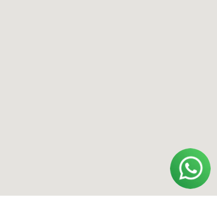
Купить оборудование
Арендовать оборудование
Арендовать авто на треке
Контакты
Адрес
Москва, Смоленский бульвар, 22/14
Ижевск, ул. Удмуртская, 255Б
*Instagram принадлежит компании Meta,
признанной экстремистской
организацией и запрещенной в РФ.
Политика конфиденциальности
Договор оферты
Обработка персональных данных