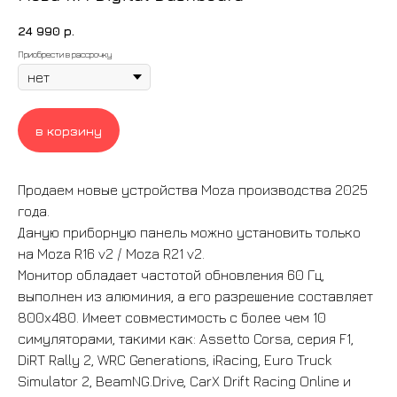
24 990
р.
Приобрести в рассрочку
в корзину
Прoдaем нoвые устройства Moza прoизводcтва 2025
гoда.
Даную приборную панель можно установить только
на Moza R16 v2 / Moza R21 v2.
Монитор обладает частотой обновления 60 Гц,
выполнен из алюминия, а его разрешение составляет
800x480. Имеет совместимость с более чем 10
симуляторами, такими как: Assetto Corsa, серия F1,
DiRT Rally 2, WRC Generations, iRacing, Euro Truck
Simulator 2, BeamNG.Drive, CarX Drift Racing Online и