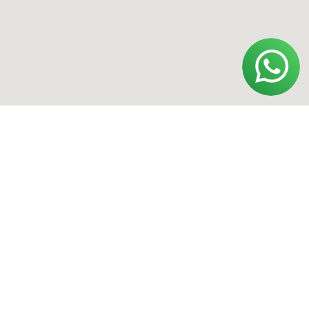
организацией и запрещенной в РФ.
Политика конфиденциальности
Договор оферты
Обработка персональных данных
ИП Полищук Александр Вячеславович
ОГРНИП 322554300031852