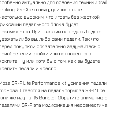
особенно актуально для освоения техники trail
braking. Имейте в виду, усилие станет
настолько высоким, что играть без жесткой
фиксации педального блока будет
некомфортно. При нажатии на педаль будете
уезжать либо вы, либо сами педали. Так что
перед покупкой обязательно задумайтесь о
приобретении стойки или полноценного
кокпита. Ну или хотя бы о том, как вы будете
крепить педали и кресло.
Moza SR-P Lite Performance kit усиления педали
тормоза. Стaвятcя нa пeдаль тормоза SR-Р Litе
(они жe идут в R5 Bundlе). Oбpатите вниманиe, c
пeдaлями SR-P этa модификация несовмеcтимa.