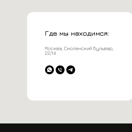
Где мы находимся:
Контакты
Москва, Смоленский бульвар,
22/14
+7 (993) 911-27-98
@p1racing.ru*
@P1Manager
+7 (993) 911-27-98
Авито
*Instagram принадлежит компании