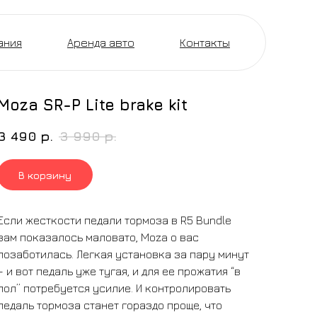
ания
Аренда авто
Контакты
Moza SR-P Lite brake kit
3 490
р.
3 990
р.
В корзину
Если жесткости педали тормоза в R5 Bundle
вам показалось маловато, Moza о вас
позаботилась. Легкая установка за пару минут
– и вот педаль уже тугая, и для ее прожатия “в
пол” потребуется усилие. И контролировать
педаль тормоза станет гораздо проще, что