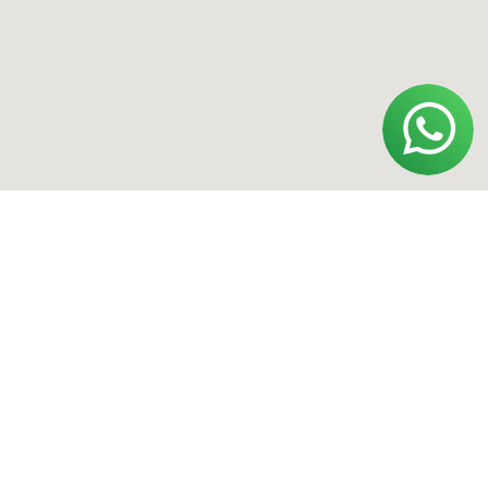
признанной экстремистской
организацией и запрещенной в РФ.
Политика конфиденциальности
Договор оферты
Обработка персональных данных
ИП Полищук Александр Вячеславович
ОГРНИП 322554300031852