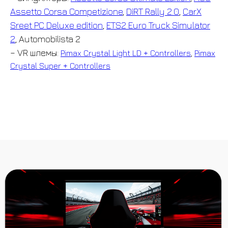
Assetto Corsa Competizione
,
DiRT Rally 2.0
,
CarX
Sreet PC Deluxe edition
,
ETS2 Euro Truck Simulator
2
, Automobilista 2
– VR шлемы:
Pimax Crystal Light LD + Controllers
,
Pimax
Crystal Super + Controllers
БАНДЛЫ
БАЗЫ