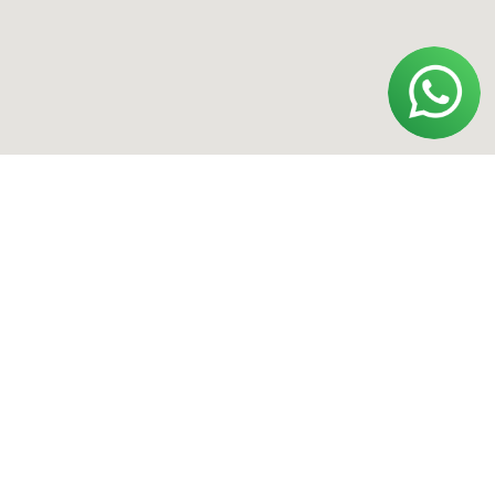
признанной экстремистской
организацией и запрещенной в РФ.
Политика конфиденциальности
Договор оферты
Обработка персональных данных
ИП Полищук Александр Вячеславович
ОГРНИП 322554300031852