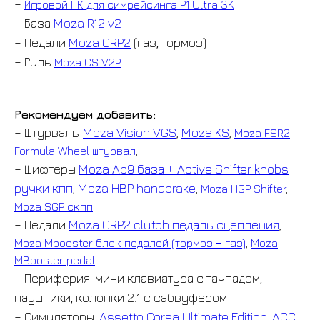
–
Игровой ПК для симрейсинга P1 Ultra 3K
– База
Moza R12 v2
– Педали
Moza CRP2
(газ, тормоз)
– Руль
Moza CS V2P
Рекомендуем добавить:
– Штурвалы
Moza Vision VGS
Moza KS
,
,
Moza FSR2
Formula Wheel штурвал
,
– Шифтеры
Moza Ab9 база + Active Shifter knobs
ручки кпп
Moza HBP handbrake
,
,
Moza HGP Shifter
,
Moza SGP скпп
– Педали
Moza CRP2 clutch педаль сцепления
,
Moza Mbooster блок педалей (тормоз + газ)
,
Moza
MBooster pedal
– Периферия: мини клавиатура с тачпадом,
наушники, колонки 2.1 с сабвуфером
ВСЕ ТОВАРЫ
– Симуляторы:
Assetto Corsa Ultimate Edition
,
ACC