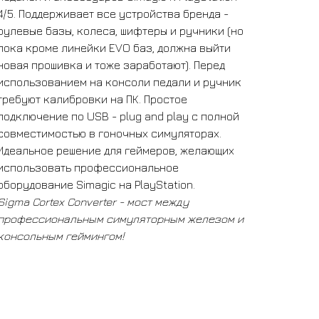
4/5. Поддерживает все устройства бренда -
рулевые базы, колеса, шифтеры и ручники (но
пока кроме линейки EVO баз, должна выйти
новая прошивка и тоже заработают). Перед
использованием на консоли педали и ручник
требуют калибровки на ПК. Простое
подключение по USB - plug and play с полной
совместимостью в гоночных симуляторах.
Идеальное решение для геймеров, желающих
использовать профессиональное
оборудование Simagic на PlayStation.
Sigma Cortex Converter - мост между
профессиональным симуляторным железом и
консольным геймингом!