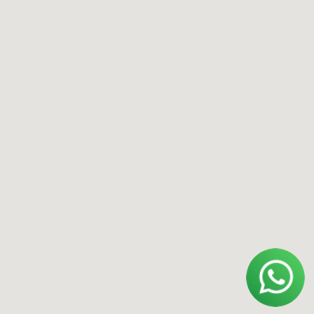
Меню
О нас
Купить оборудование
Арендовать оборудование
Арендовать авто на треке
Контакты
Адрес
Москва, Смоленский бульвар, 22/14
Ижевск, ул. Удмуртская, 255Б
*Instagram принадлежит компании Meta,
признанной экстремистской
организацией и запрещенной в РФ.