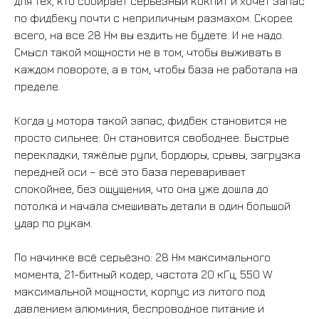
для тех, кто собирает серьёзный кокпит и хочет запас
по фидбеку почти с неприличным размахом. Скорее
всего, на все 28 Нм вы ездить не будете. И не надо.
Смысл такой мощности не в том, чтобы выживать в
каждом повороте, а в том, чтобы база не работала на
пределе.
Когда у мотора такой запас, фидбек становится не
просто сильнее. Он становится свободнее. Быстрые
перекладки, тяжёлые рули, бордюры, срывы, загрузка
передней оси – всё это база переваривает
спокойнее, без ощущения, что она уже дошла до
потолка и начала смешивать детали в один большой
удар по рукам.
По начинке всё серьёзно: 28 Нм максимального
момента, 21-битный кодер, частота 20 кГц, 550 W
максимальной мощности, корпус из литого под
давлением алюминия, беспроводное питание и