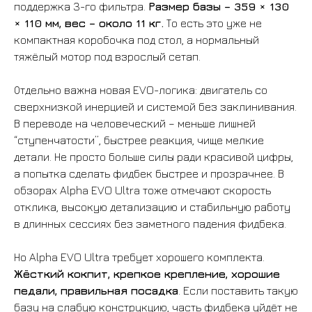
поддержка 3-го фильтра.
Размер базы – 359 × 130
× 110 мм, вес – около 11 кг.
То есть это уже не
компактная коробочка под стол, а нормальный
тяжёлый мотор под взрослый сетап.
Отдельно важна новая EVO-логика: двигатель со
сверхнизкой инерцией и системой без заклинивания.
В переводе на человеческий – меньше лишней
“ступенчатости”, быстрее реакция, чище мелкие
детали. Не просто больше силы ради красивой цифры,
а попытка сделать фидбек быстрее и прозрачнее. В
обзорах Alpha EVO Ultra тоже отмечают скорость
отклика, высокую детализацию и стабильную работу
в длинных сессиях без заметного падения фидбека.
Но Alpha EVO Ultra требует хорошего комплекта.
Жёсткий кокпит, крепкое крепление, хорошие
педали, правильная посадка
. Если поставить такую
базу на слабую конструкцию, часть фидбека уйдёт не