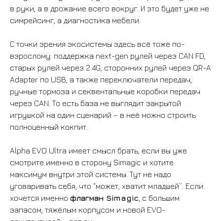
в руки, а в дрожание всего вокруг. И это будет уже не
симрейсинг, а диагностика мебели.
ВСЕ ТОВАРЫ
С точки зрения экосистемы здесь всё тоже по-
взрослому: поддержка next-gen рулей через CAN FD,
старых рулей через 2.4G, сторонних рулей через QR-A
Adapter по USB, а также переключатели передач,
ручные тормоза и секвентальные коробки передач
через CAN. То есть база не выглядит закрытой
БАНДЛЫ
игрушкой на один сценарий – в неё можно строить
полноценный кокпит.
Alpha EVO Ultra имеет смысл брать, если вы уже
смотрите именно в сторону Simagic и хотите
максимум внутри этой системы. Тут не надо
БАЗЫ
уговаривать себя, что “может, хватит младшей”. Если
хочется именно
флагман Simagic
, с большим
запасом, тяжёлым корпусом и новой EVO-