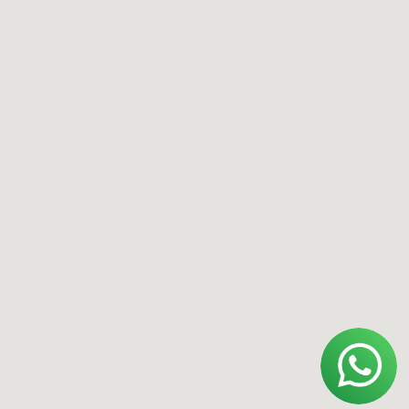
Меню
О нас
Купить оборудование
Арендовать оборудование
Арендовать авто на треке
Контакты
Адрес
Москва, Смоленский бульвар, 22/14
Ижевск, ул. Удмуртская, 255Б
*Instagram принадлежит компании Meta,
признанной экстремистской
организацией и запрещенной в РФ.