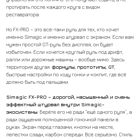
протирать после каждого круга с видом
реставратора.
ВСЕ ТОВАРЫ
Но FX-PRO – это всё-таки руль для тех, кто хочет
именно Simagic и именно штурвал с экраном. Если вам
нужен простой GT-руль без дисплея, он будет
избыточен. Если хочется круглый руль под дрифт,
ралли или дорожные машины – вообще мимо. Здесь
территория другая:
формулы, прототипы, GT
,
БАНДЛЫ
быстрые настройки по ходу гонки и кокпит, где всё
должно быть под пальцами.
Simagic FX-PRO – дорогой, насыщенный и очень
эффектный штурвал внутри Simagic-
экосистемы
. Берёте его не ради “ещё одного руля”, а
БАЗЫ
ради ощущения полноценной гоночной панели в
руках. Экран перед глазами, кнопки на месте,
лепестки сзади, карбон спереди. Всё серьёзно. Стиль