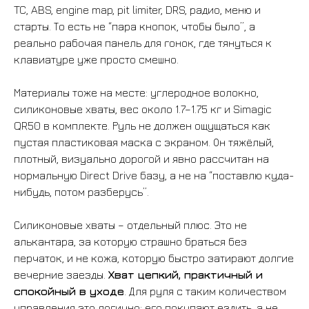
TC, ABS, engine map, pit limiter, DRS, радио, меню и
старты. То есть не “пара кнопок, чтобы было”, а
реально рабочая панель для гонок, где тянуться к
клавиатуре уже просто смешно.
Материалы тоже на месте: углеродное волокно,
силиконовые хваты, вес около 1.7–1.75 кг и Simagic
QR50 в комплекте. Руль не должен ощущаться как
пустая пластиковая маска с экраном. Он тяжёлый,
плотный, визуально дорогой и явно рассчитан на
нормальную Direct Drive базу, а не на “поставлю куда-
нибудь, потом разберусь”.
Силиконовые хваты – отдельный плюс. Это не
алькантара, за которую страшно браться без
перчаток, и не кожа, которую быстро затирают долгие
вечерние заезды.
Хват цепкий, практичный и
спокойный в уходе
. Для руля с таким количеством
управления это логично: его покупают ездить, а не