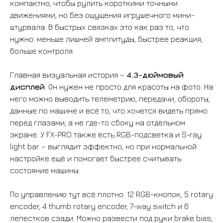
компактно, чтобы рулить короткими точными
движениями, но без ощущения игрушечного мини-
штурвала. В быстрых связках это как раз то, что
нужно: меньше лишней амплитуды, быстрее реакция,
больше контроля.
Главная визуальная история –
4.3-дюймовый
дисплей
. Он нужен не просто для красоты на фото. На
него можно выводить телеметрию, передачи, обороты,
данные по машине и всё то, что хочется видеть прямо
перед глазами, а не где-то сбоку на отдельном
экране. У FX-PRO также есть RGB-подсветка и S-ray
light bar – выглядит эффектно, но при нормальной
настройке ещё и помогает быстрее считывать
состояние машины.
По управлению тут всё плотно: 12 RGB-кнопок, 5 rotary
encoder, 4 thumb rotary encoder, 7-way switch и 6
лепестков сзади. Можно развести под руки brake bias,