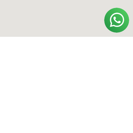
Политика конфиденциальности
Договор оферты
Обработка персональных данных
ИП Полищук Александр Вячеславович
ОГРНИП 322554300031852