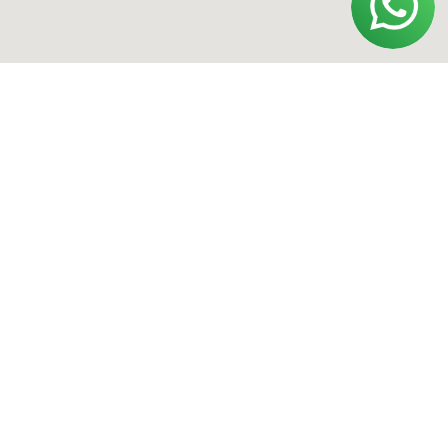
Политика конфиденциальности
Договор оферты
Обработка персональных данных
ИП Полищук Александр Вячеславович
ОГРНИП 322554300031852