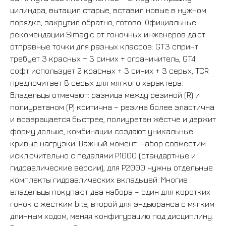
цилиндра, вытащил старые, вставил новые в нужном
порядке, закрутил обратно, готово. Официальные
рекомендации Simagic от гоночных инженеров дают
отправные точки для разных классов: GT3 спринт
требует 3 красных + 3 синих + ограничитель, GT4
софт использует 2 красных + 3 синих + 3 серых, TCR
предпочитает 8 серых для мягкого характера.
Владельцы отмечают: разница между резиной (R) и
полиуретаном (P) критична – резина более эластична
и возвращается быстрее, полиуретан жёстче и держит
форму дольше, комбинации создают уникальные
кривые нагрузки. Важный момент: набор совместим
исключительно с педалями P1000 (стандартные и
гидравлические версии), для P2000 нужны отдельные
комплекты гидравлических вкладышей. Многие
ВСЕ ТОВАРЫ
владельцы покупают два набора – один для коротких
гонок с жёстким bite, второй для эндьюранса с мягким
длинным ходом, меняя конфигурацию под дисциплину.