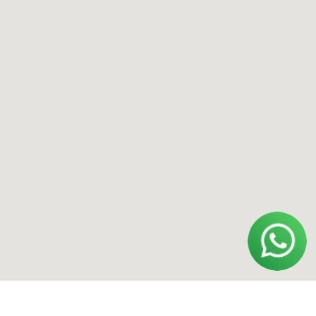
Адрес
Москва, Смоленский бульвар, 22/14
Ижевск, ул. Удмуртская, 255Б
*Instagram принадлежит компании Meta,
признанной экстремистской
организацией и запрещенной в РФ.
Политика конфиденциальности
Договор оферты
Обработка персональных данных
ИП Полищук Александр Вячеславович
ОГРНИП 322554300031852