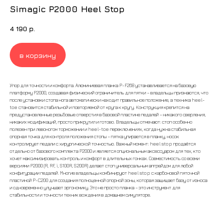
Simagic P2000 Heel Stop
4 190
р.
в корзину
Упор для точности и комфорта. Алюминиевая планка P-F268 устанавливается на базовую
платформу P2000, создавая физический ограничитель для пятки – владельцы признаются, что
после установки стопа нога автоматически находит правильное положение, а техника heel-
toe становится стабильной и повторяемой от круга к кругу. Конструкция крепится на
предустановленные резьбовые отверстия в базовой пластине педалей – никакого сверления,
никаких модификаций, просто прикрутил и готово. Владельцы отмечают: стоп особенно
полезен при левоногом торможении и heel-toe переключениях, когда нужна стабильная
опорная точка для контроля положения стопы – пятка упирается в планку, носок
контролирует педали с хирургической точностью. Важный момент: heel stop продаётся
отдельно от базового комплекта P2000 и является опциональным аксессуаром для тех, кто
хочет максимизировать контроль и комфорт в длительных гонках. Совместимость со всеми
версиями P2000 (R, RF, i, S100R, S200R) делает стоп универсальным апгрейдом для любой
конфигурации педалей. Многие владельцы комбинируют heel stop с карбоновой пяточной
пластиной P-C200 для создания полноценной опорной зоны, которая защищает базу от износа
и одновременно улучшает эргономику. Это не просто планка – это инструмент для
стабильности и точности техник вождения в домашнем симуляторе.
ВСЕ ТОВАРЫ