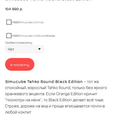
104 990
р.
+19990 Simucube Link hub
+19990 Simucube Link Quick Release
Приобрести в рассрочку
в корзину
Simucube Tahko Round Black Edition
– тот же
спокойный, взрослый Tahko Round, только без яркого
оранжевого акцента. Если Orange Edition кричит
“посмотри на меня”, то Black Edition делает всё тише.
Строже, дороже на вид и проще вписывается почти в
любой кокпит.