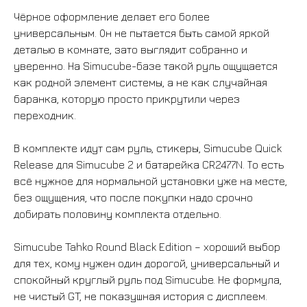
Чёрное оформление делает его более
универсальным. Он не пытается быть самой яркой
деталью в комнате, зато выглядит собранно и
уверенно. На Simucube-базе такой руль ощущается
как родной элемент системы, а не как случайная
баранка, которую просто прикрутили через
переходник.
В комплекте идут сам руль, стикеры, Simucube Quick
Release для Simucube 2 и батарейка CR2477N. То есть
всё нужное для нормальной установки уже на месте,
без ощущения, что после покупки надо срочно
добирать половину комплекта отдельно.
Simucube Tahko Round Black Edition – хороший выбор
ВСЕ ТОВАРЫ
для тех, кому нужен один дорогой, универсальный и
спокойный круглый руль под Simucube. Не формула,
не чистый GT, не показушная история с дисплеем.