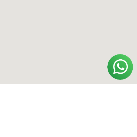
Адрес
Москва, Смоленский бульвар, 22/14
Ижевск, ул. Удмуртская, 255Б
*Instagram принадлежит компании Meta,
признанной экстремистской
организацией и запрещенной в РФ.
Политика конфиденциальности
Договор оферты
Обработка персональных данных
ИП Полищук Александр Вячеславович
ОГРНИП 322554300031852