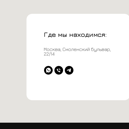
Где мы находимся:
Контакты
Москва, Смоленский бульвар,
22/14
+7 (993) 911-27-98
@p1racing.ru*
@P1Manager
+7 (993) 911-27-98
Авито
*Instagram принадлежит компании