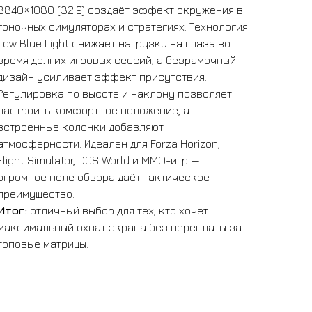
3840×1080 (32:9) создаёт эффект окружения в
гоночных симуляторах и стратегиях. Технология
Low Blue Light снижает нагрузку на глаза во
время долгих игровых сессий, а безрамочный
дизайн усиливает эффект присутствия.
Регулировка по высоте и наклону позволяет
настроить комфортное положение, а
встроенные колонки добавляют
атмосферности. Идеален для Forza Horizon,
Flight Simulator, DCS World и MMO-игр —
огромное поле обзора даёт тактическое
преимущество.
Итог:
отличный выбор для тех, кто хочет
максимальный охват экрана без переплаты за
топовые матрицы.