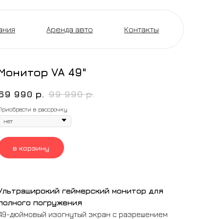
ания
Аренда авто
Контакты
Монитор VA 49"
69 990
р.
99 990
р.
Приобрести в рассрочку
в корзину
Ультраширокий геймерский монитор для
полного погружения
49-дюймовый изогнутый экран с разрешением